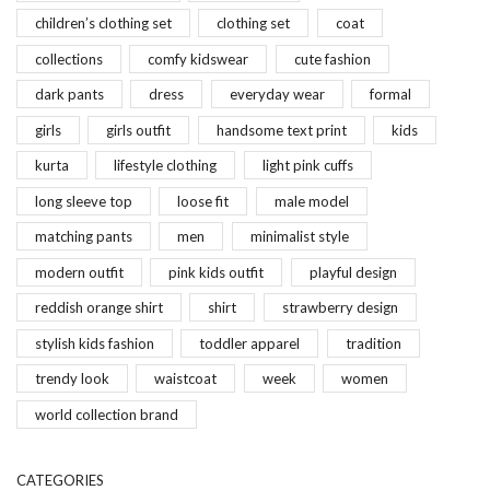
children’s clothing set
clothing set
coat
collections
comfy kidswear
cute fashion
dark pants
dress
everyday wear
formal
girls
girls outfit
handsome text print
kids
kurta
lifestyle clothing
light pink cuffs
long sleeve top
loose fit
male model
matching pants
men
minimalist style
modern outfit
pink kids outfit
playful design
reddish orange shirt
shirt
strawberry design
stylish kids fashion
toddler apparel
tradition
trendy look
waistcoat
week
women
world collection brand
CATEGORIES